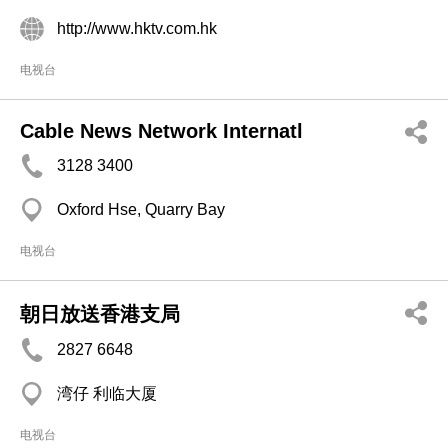
http://www.hktv.com.hk
电视台
Cable News Network Internatl
3128 3400
Oxford Hse, Quarry Bay
电视台
朝日放送香港支局
2827 6648
湾仔 利临大厦
电视台