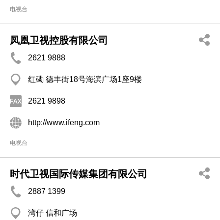
电视台
凤凰卫视控股有限公司
2621 9888
红磡 德丰街18号海滨广场1座9楼
2621 9898
http://www.ifeng.com
电视台
时代卫视国际传媒集团有限公司
2887 1399
湾仔 信和广场