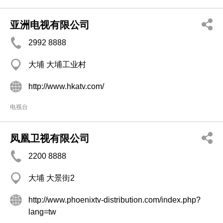
亚洲电视有限公司
2992 8888
大埔 大埔工业村
http://www.hkatv.com/
电视台
凤凰卫视有限公司
2200 8888
大埔 大景街2
http://www.phoenixtv-distribution.com/index.php?
lang=tw