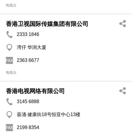
电视台
香港卫视国际传媒集团有限公司
2333 1846
湾仔 华润大厦
2363 6677
电视台
香港电视网络有限公司
3145 6888
葵涌 健康街18号恒亚中心13楼
2199 8354