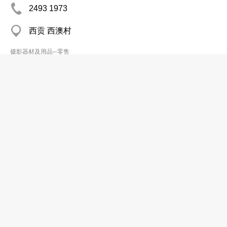
2493 1973
西贡 西澳村
摄影器材及用品─零售
锦超摄影器材公司
2724 8414
尖沙咀 堪富利士道1
摄影器材及用品─零售
陈烘相机公司
2723 3886
尖沙咀 长利商业大厦