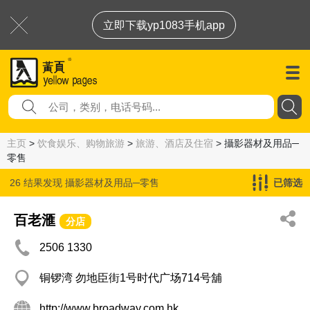
立即下载yp1083手机app
主页
>
饮食娱乐、购物旅游
>
旅游、酒店及住宿
> 攝影器材及用品─
零售
26 结果发现
攝影器材及用品─零售
已筛选
百老滙
分店
2506 1330
铜锣湾 勿地臣街1号时代广场714号舖
http://www.broadway.com.hk