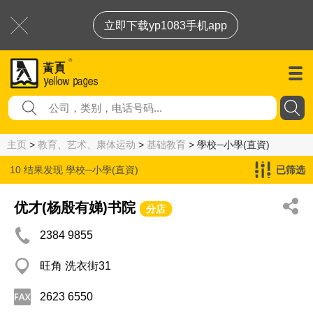
立即下载yp1083手机app
主页
>
教育、艺术、康体运动
>
基础教育
> 學校─小學(直資)
10 结果发现
學校─小學(直資)
已筛选
优才(杨殷有娣)书院
分店
2384 9855
旺角 洗衣街31
2623 6550