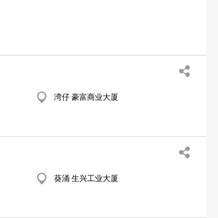
湾仔 豪富商业大厦
葵涌 生兴工业大厦