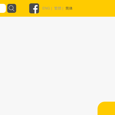
ENG
|
繁體
|
简体