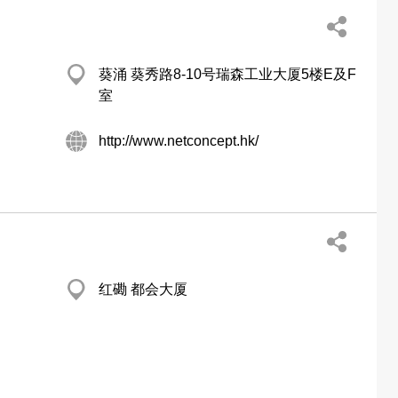
葵涌 葵秀路8-10号瑞森工业大厦5楼E及F
室
http://www.netconcept.hk/
红磡 都会大厦