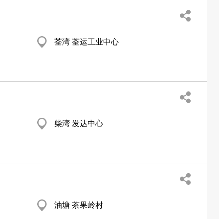
荃湾 荃运工业中心
柴湾 发达中心
油塘 茶果岭村