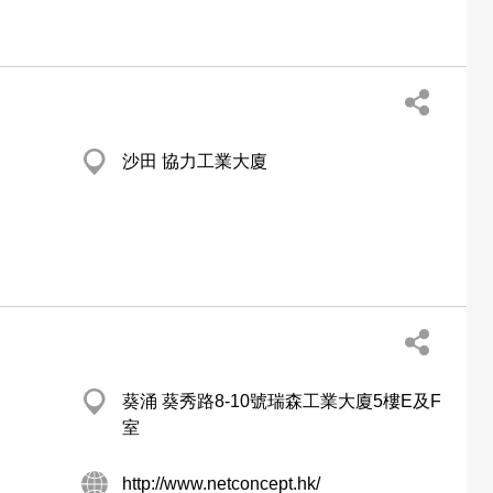
沙田 協力工業大廈
葵涌 葵秀路8-10號瑞森工業大廈5樓E及F
室
http://www.netconcept.hk/