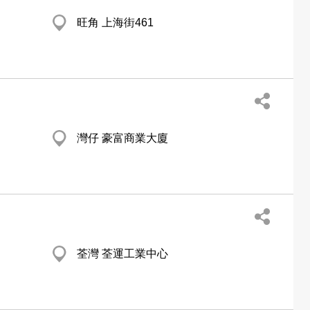
旺角 上海街461
灣仔 豪富商業大廈
荃灣 荃運工業中心