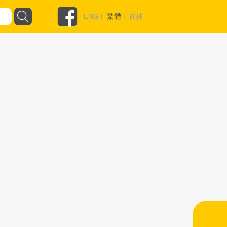
ENG
|
繁體
|
简体