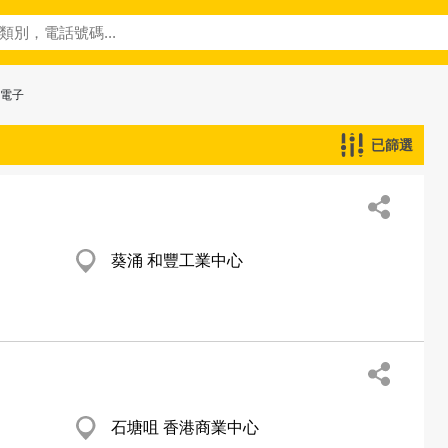
─電子
已篩選
葵涌 和豐工業中心
石塘咀 香港商業中心