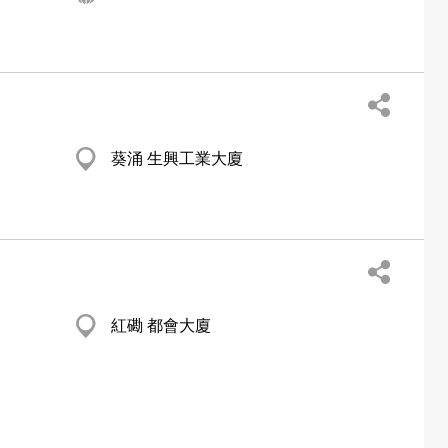
葵涌 生興工業大廈
紅磡 都會大廈