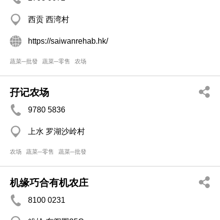
西贡 西湾村
https://saiwanrehab.hk/
蔬菜─批發
蔬菜─零售
农场
孖记农场
9780 5836
上水 罗湖沙岭村
农场
蔬菜─零售
蔬菜─批發
机缘巧合有机农庄
8100 0231