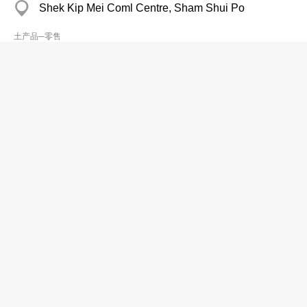
Shek Kip Mei Coml Centre, Sham Shui Po
土产品─零售
Tindahan Ni Mang Ambo
2147 3747
World Wide Hse, Central District, Central
土产品─零售
Toko 88
2637 7826
City One Mkt, Sha Tin
土产品─零售