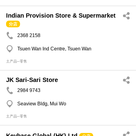
Indian Provision Store & Supermarket
分店
2368 2158
Tsuen Wan Ind Centre, Tsuen Wan
土产品─零售
JK Sari-Sari Store
2984 9743
Seaview Bldg, Mui Wo
土产品─零售
Keybase Global (HK) Ltd