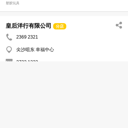
塑胶玩具
皇后洋行有限公司
分店
2369 2321
尖沙咀东 幸福中心
2723 1232
塑胶玩具
美昌玩具制品厂有限公司
2341 6321
尖沙咀东 尖沙咀中心
2341 9872