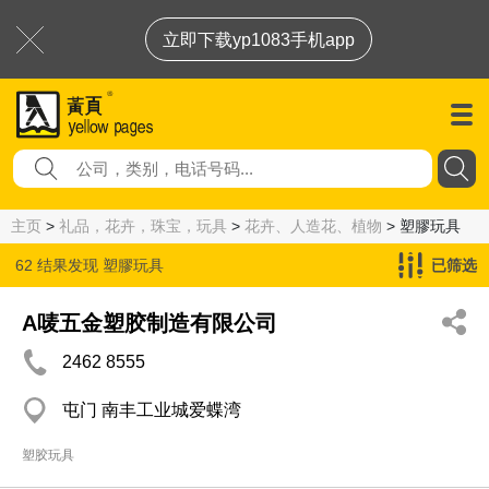
立即下载yp1083手机app
主页
>
礼品，花卉，珠宝，玩具
>
花卉、人造花、植物
> 塑膠玩具
62 结果发现
塑膠玩具
已筛选
A唛五金塑胶制造有限公司
2462 8555
屯门 南丰工业城爱蝶湾
塑胶玩具