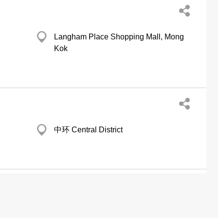
Langham Place Shopping Mall, Mong
Kok
中环 Central District
湾仔 Shun Pont Coml Bldg