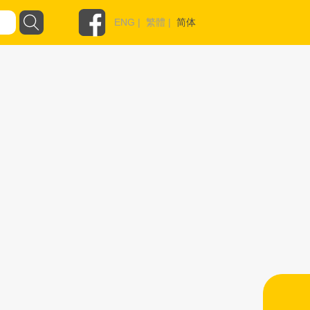
ENG
|
繁體
|
简体