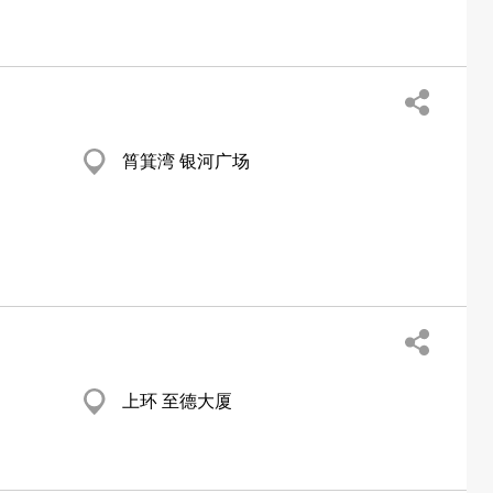
筲箕湾 银河广场
上环 至德大厦