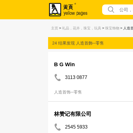
主页
>
礼品，花卉，珠宝，玩具
>
珠宝饰物
> 人造
24 结果发现
人造首飾─零售
B G Win
3113 0877
人造首饰─零售
林赞记有限公司
2545 5933