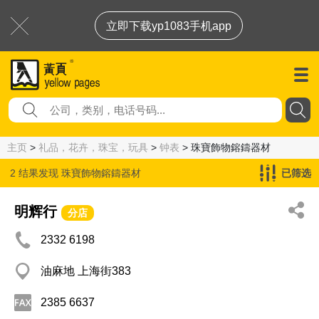
立即下载yp1083手机app
主页
>
礼品，花卉，珠宝，玩具
>
钟表
> 珠寶飾物鎔鑄器材
2 结果发现
珠寶飾物鎔鑄器材
已筛选
明辉行
分店
2332 6198
油麻地 上海街383
2385 6637