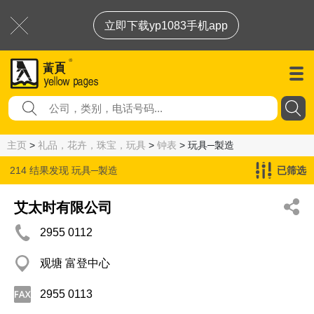
立即下载yp1083手机app
主页
>
礼品，花卉，珠宝，玩具
>
钟表
> 玩具─製造
214 结果发现
玩具─製造
已筛选
艾太时有限公司
2955 0112
观塘 富登中心
2955 0113