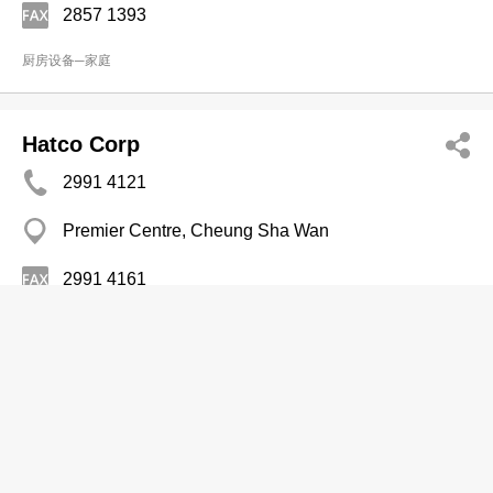
2857 1393
厨房设备─家庭
Hatco Corp
2991 4121
Premier Centre, Cheung Sha Wan
2991 4161
厨房设备─家庭
Kitchen Concept Co Ltd
2412 3303
Welland Bldg, Sheung Wan