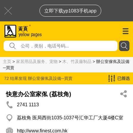
立即下载yp1083手机app
主页
>
家居用品及服务、宠物
>
木、竹及藤制品
> 辦公室傢俬及設備
─買賣
72 结果发现
辦公室傢俬及設備─買賣
已筛选
快意办公室家俬 (荔枝角)
2741 1113
荔枝角 医局西街1035-1037号汇华工厂大厦4楼C室
http://www.finest.com.hk