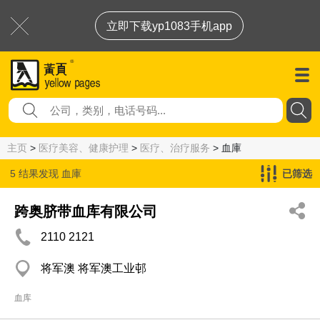
立即下载yp1083手机app
主页
>
医疗美容、健康护理
>
医疗、治疗服务
> 血庫
5 结果发现
血庫
已筛选
跨奥脐带血库有限公司
2110 2121
将军澳 将军澳工业邨
血库