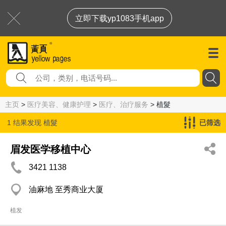
立即下载yp1083手机app
主页
>
医疗美容、健康护理
>
医疗、治疗服务
> 植髮
1 结果发现
植髮
已筛选
眉发医学移植中心
3421 1138
油麻地 至秀商业大厦
植发