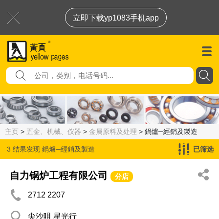
立即下载yp1083手机app
主页
>
五金、机械、仪器
>
金属原料及处理
> 鍋爐─經銷及製造
3 结果发现
鍋爐─經銷及製造
已筛选
自力锅炉工程有限公司
分店
2712 2207
尖沙咀 星光行