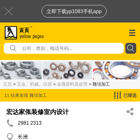
立即下载yp1083手机app
主页
>
五金、机械、仪器
>
金属原料及处理
> 雜項加工
11 结果发现
雜項加工
已筛选
宏达家俬装修室内设计
2981 2313
长洲