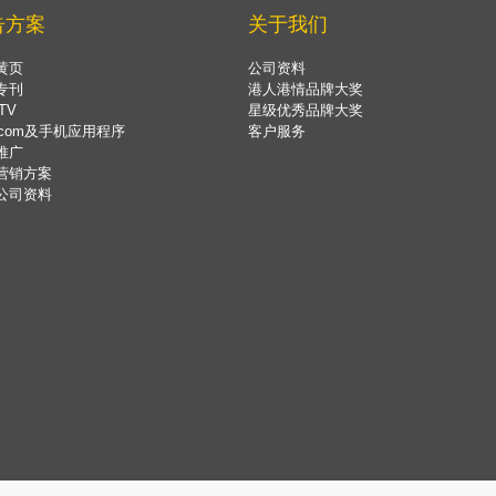
告方案
关于我们
黄页
公司资料
专刊
港人港情品牌大奖
TV
星级优秀品牌大奖
.com及手机应用程序
客户服务
推广
营销方案
公司资料