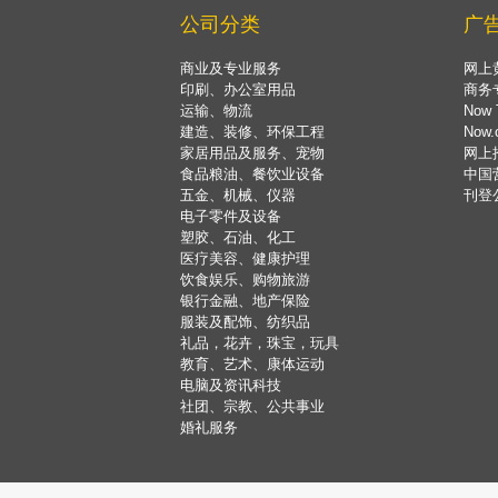
公司分类
广
商业及专业服务
网上
印刷、办公室用品
商务
运输、物流
Now 
建造、装修、环保工程
Now
家居用品及服务、宠物
网上
食品粮油、餐饮业设备
中国
五金、机械、仪器
刊登
电子零件及设备
塑胶、石油、化工
医疗美容、健康护理
饮食娱乐、购物旅游
银行金融、地产保险
服装及配饰、纺织品
礼品，花卉，珠宝，玩具
教育、艺术、康体运动
电脑及资讯科技
社团、宗教、公共事业
婚礼服务