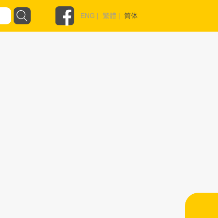
ENG
|
繁體
|
简体