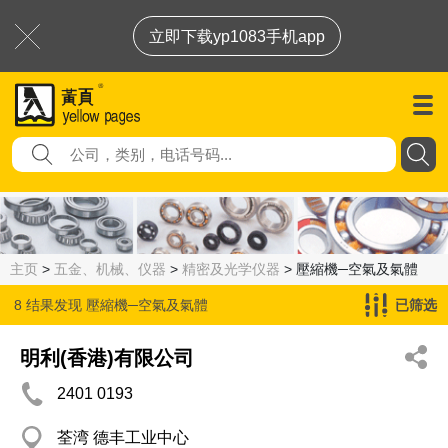
立即下载yp1083手机app
主页
>
五金、机械、仪器
>
精密及光学仪器
> 壓縮機─空氣及氣體
8 结果发现
壓縮機─空氣及氣體
已筛选
明利(香港)有限公司
2401 0193
荃湾 德丰工业中心