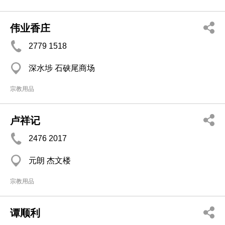
伟业香庄
2779 1518
深水埗 石硖尾商场
宗教用品
卢祥记
2476 2017
元朗 杰文楼
宗教用品
谭顺利