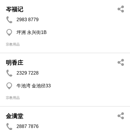
岑福记
2983 8779
坪洲 永兴街1B
宗教用品
明香庄
2329 7228
牛池湾 金池径33
宗教用品
金满堂
2887 7876