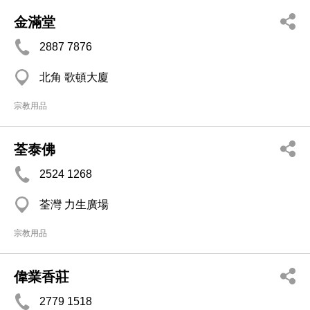
金滿堂
2887 7876
北角 歌頓大廈
宗教用品
荃泰佛
2524 1268
荃灣 力生廣場
宗教用品
偉業香莊
2779 1518