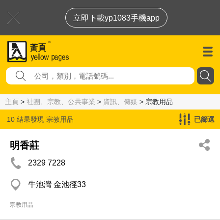
立即下載yp1083手機app
主頁
>
社團、宗教、公共事業
>
資訊、傳媒
> 宗教用品
10 結果發現
宗教用品
已篩選
明香莊
2329 7228
牛池灣 金池徑33
宗教用品