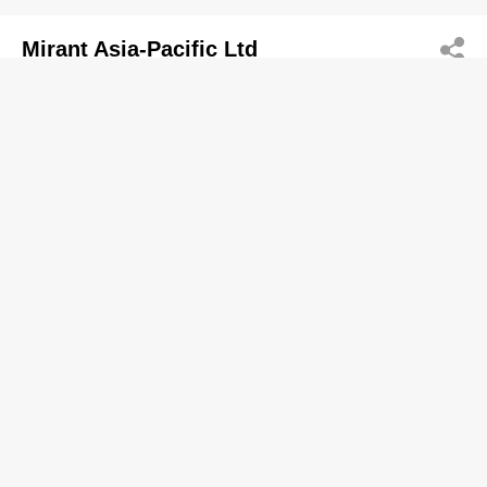
Mirant Asia-Pacific Ltd
2179 3333
One Internatl Finance Centre, Central District,
Central
电力公司
Puxing Energy Ltd
2369 9081
Albion Plaza, Tsim Sha Tsui
电力公司
大唐国际发电股份有限公司