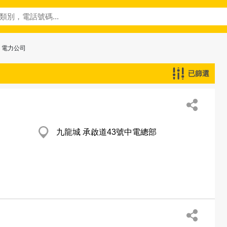
> 電力公司
已篩選
九龍城 承啟道43號中電總部