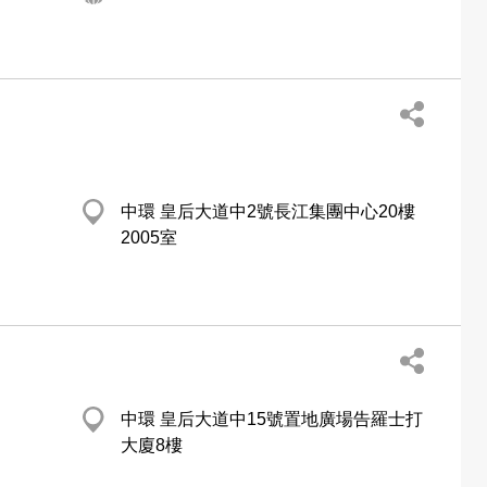
中環 皇后大道中2號長江集團中心20樓
2005室
中環 皇后大道中15號置地廣場告羅士打
大廈8樓