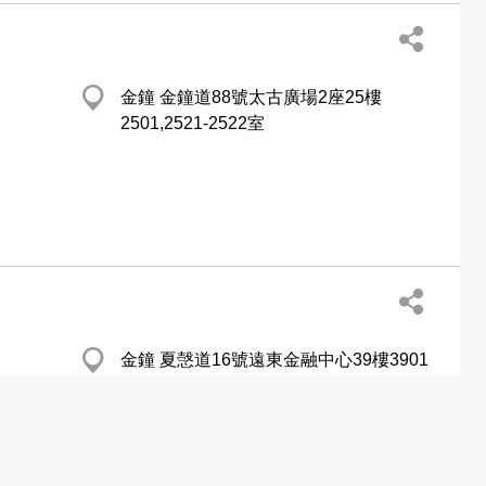
金鐘 金鐘道88號太古廣場2座25樓
2501,2521-2522室
金鐘 夏愨道16號遠東金融中心39樓3901
室
http://www.chinawindpower.com.hk