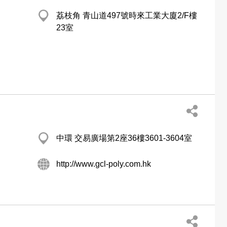
荔枝角 青山道497號時來工業大廈2/F樓
23室
中環 交易廣場第2座36樓3601-3604室
http://www.gcl-poly.com.hk