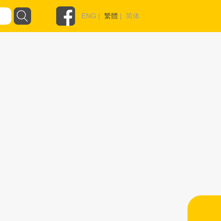
ENG
|
繁體
|
简体