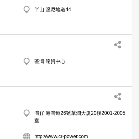
半山 堅尼地道44
荃灣 達貿中心
灣仔 港灣道26號華潤大厦20樓2001-2005
室
http://www.cr-power.com