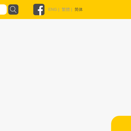
ENG
|
繁體
|
简体