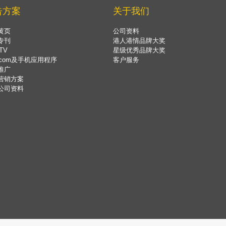
告方案
关于我们
黄页
公司资料
专刊
港人港情品牌大奖
TV
星级优秀品牌大奖
.com及手机应用程序
客户服务
推广
营销方案
公司资料