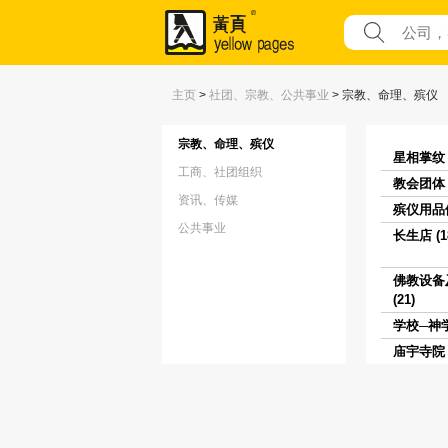
主页
>
社团、宗教、公共事业
>
宗教、命理、殡仪
宗教、命理、殡仪
星相掌纹 (
工商、社团组织
教会团体 (
资讯、传媒
殡仪用品供
公共事业
长生店 (1
佛教设备
(21)
学校─神学院
庙宇寺院 (