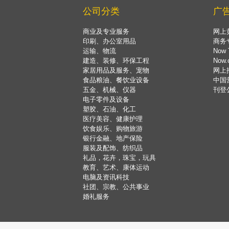
公司分类
广
商业及专业服务
网上
印刷、办公室用品
商务
运输、物流
Now 
建造、装修、环保工程
Now
家居用品及服务、宠物
网上
食品粮油、餐饮业设备
中国
五金、机械、仪器
刊登
电子零件及设备
塑胶、石油、化工
医疗美容、健康护理
饮食娱乐、购物旅游
银行金融、地产保险
服装及配饰、纺织品
礼品，花卉，珠宝，玩具
教育、艺术、康体运动
电脑及资讯科技
社团、宗教、公共事业
婚礼服务