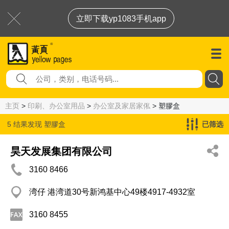
立即下载yp1083手机app
主页
>
印刷、办公室用品
>
办公室及家居家俬
> 塑膠盒
5 结果发现
塑膠盒
已筛选
昊天发展集团有限公司
3160 8466
湾仔 港湾道30号新鸿基中心49楼4917-4932室
3160 8455