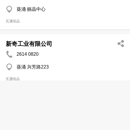
葵涌 丽晶中心
瓦通纸品
新奇工业有限公司
2614 0820
葵涌 兴芳路223
瓦通纸品
新兴瓦通纸品厂
2320 9229
新蒲岗 サ德工厂大厦