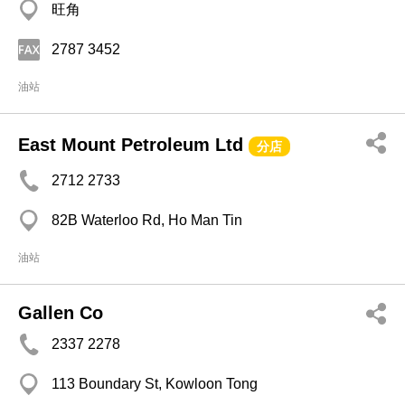
旺角
2787 3452
油站
East Mount Petroleum Ltd
分店
2712 2733
82B Waterloo Rd, Ho Man Tin
油站
Gallen Co
2337 2278
113 Boundary St, Kowloon Tong