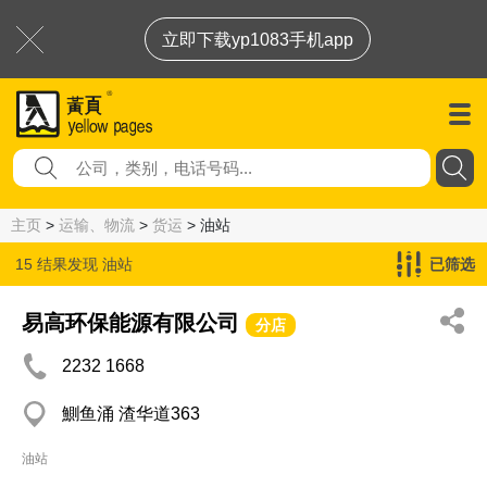
立即下载yp1083手机app
主页
>
运输、物流
>
货运
> 油站
15 结果发现
油站
已筛选
易高环保能源有限公司
分店
2232 1668
鰂鱼涌 渣华道363
油站