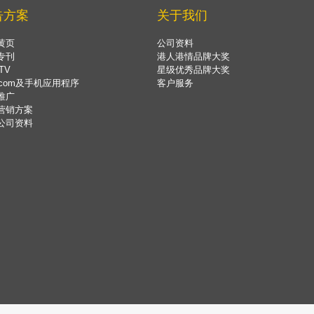
告方案
关于我们
黄页
公司资料
专刊
港人港情品牌大奖
TV
星级优秀品牌大奖
.com及手机应用程序
客户服务
推广
营销方案
公司资料