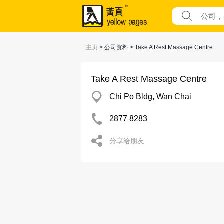
主页
> 公司资料 > Take A Rest Massage Centre
Take A Rest Massage Centre
Chi Po Bldg, Wan Chai
2877 8283
分享给朋友