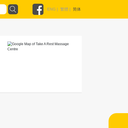
ENG
|
繁體
|
简体