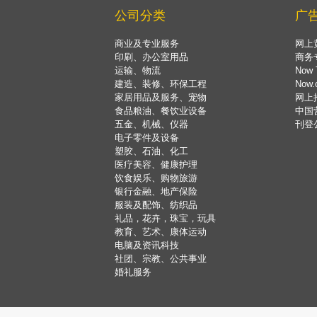
公司分类
广
商业及专业服务
网上
印刷、办公室用品
商务
运输、物流
Now 
建造、装修、环保工程
Now
家居用品及服务、宠物
网上
食品粮油、餐饮业设备
中国
五金、机械、仪器
刊登
电子零件及设备
塑胶、石油、化工
医疗美容、健康护理
饮食娱乐、购物旅游
银行金融、地产保险
服装及配饰、纺织品
礼品，花卉，珠宝，玩具
教育、艺术、康体运动
电脑及资讯科技
社团、宗教、公共事业
婚礼服务