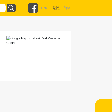
ENG
|
繁體
|
简体