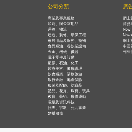
公司分類
廣
商業及專業服務
網上
印刷、辦公室用品
商務
運輸、物流
Now 
建造、裝修、環保工程
Now
家居用品及服務、寵物
網上
食品糧油、餐飲業設備
中國
五金、機械、儀器
刊登
電子零件及設備
塑膠、石油、化工
醫療美容、健康護理
飲食娛樂、購物旅遊
銀行金融、地產保險
服裝及配飾、紡織品
禮品、花卉、珠寶、玩具
教育、藝術、康體運動
電腦及資訊科技
社團、宗教、公共事業
婚禮服務