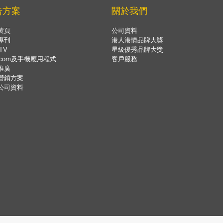
告方案
關於我們
黃頁
公司資料
專刊
港人港情品牌大獎
TV
星級優秀品牌大獎
.com及手機應用程式
客戶服務
推廣
營銷方案
公司資料