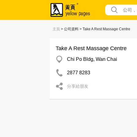
主頁
> 公司資料 > Take A Rest Massage Centre
Take A Rest Massage Centre
Chi Po Bldg, Wan Chai
2877 8283
分享給朋友