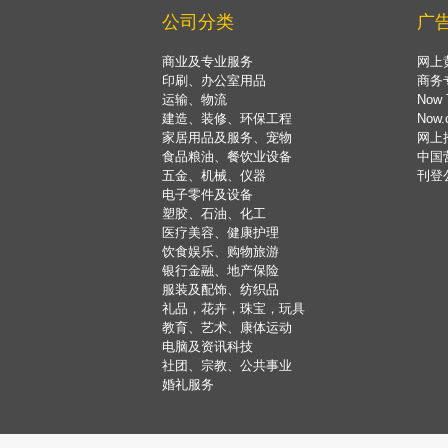
公司分类
广
商业及专业服务
网上
印刷、办公室用品
商务
运输、物流
Now 
建造、装修、环保工程
Now
家居用品及服务、宠物
网上
食品粮油、餐饮业设备
中国
五金、机械、仪器
刊登
电子零件及设备
塑胶、石油、化工
医疗美容、健康护理
饮食娱乐、购物旅游
银行金融、地产保险
服装及配饰、纺织品
礼品，花卉，珠宝，玩具
教育、艺术、康体运动
电脑及资讯科技
社团、宗教、公共事业
婚礼服务