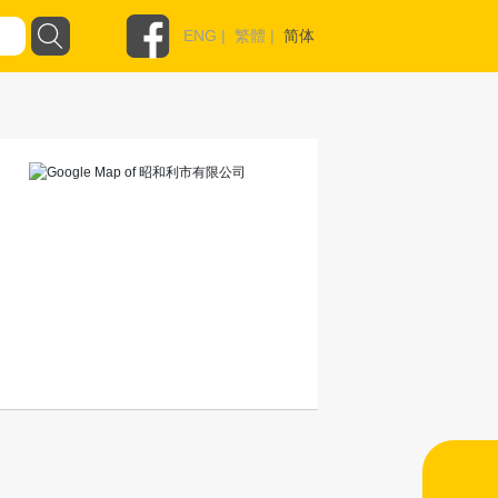
ENG
|
繁體
|
简体