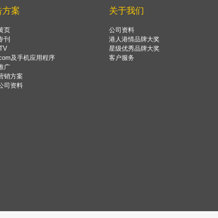
告方案
关于我们
黄页
公司资料
专刊
港人港情品牌大奖
TV
星级优秀品牌大奖
.com及手机应用程序
客户服务
推广
营销方案
公司资料