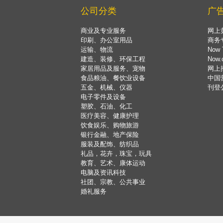
公司分类
广
商业及专业服务
网上
印刷、办公室用品
商务
运输、物流
Now 
建造、装修、环保工程
Now
家居用品及服务、宠物
网上
食品粮油、餐饮业设备
中国
五金、机械、仪器
刊登
电子零件及设备
塑胶、石油、化工
医疗美容、健康护理
饮食娱乐、购物旅游
银行金融、地产保险
服装及配饰、纺织品
礼品，花卉，珠宝，玩具
教育、艺术、康体运动
电脑及资讯科技
社团、宗教、公共事业
婚礼服务