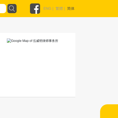
ENG
|
繁體
|
简体