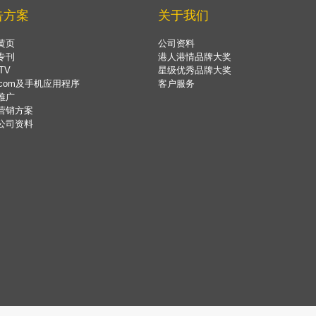
告方案
关于我们
黄页
公司资料
专刊
港人港情品牌大奖
TV
星级优秀品牌大奖
.com及手机应用程序
客户服务
推广
营销方案
公司资料