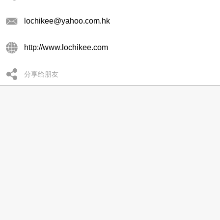
lochikee@yahoo.com.hk
http://www.lochikee.com
分享给朋友