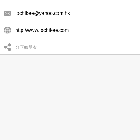
lochikee@yahoo.com.hk
http://www.lochikee.com
分享給朋友