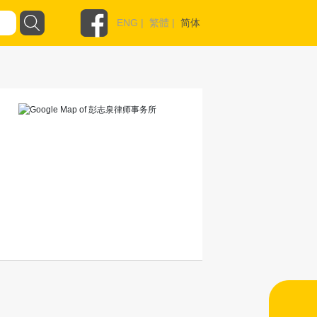
ENG
|
繁體
|
简体