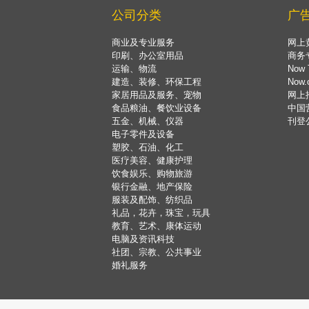
公司分类
广
商业及专业服务
网上
印刷、办公室用品
商务
运输、物流
Now 
建造、装修、环保工程
Now
家居用品及服务、宠物
网上
食品粮油、餐饮业设备
中国
五金、机械、仪器
刊登
电子零件及设备
塑胶、石油、化工
医疗美容、健康护理
饮食娱乐、购物旅游
银行金融、地产保险
服装及配饰、纺织品
礼品，花卉，珠宝，玩具
教育、艺术、康体运动
电脑及资讯科技
社团、宗教、公共事业
婚礼服务