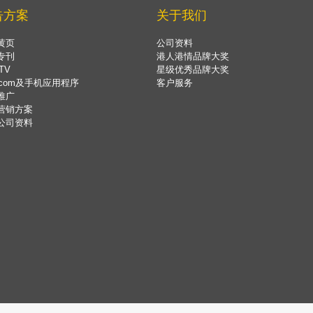
告方案
关于我们
黄页
公司资料
专刊
港人港情品牌大奖
TV
星级优秀品牌大奖
.com及手机应用程序
客户服务
推广
营销方案
公司资料