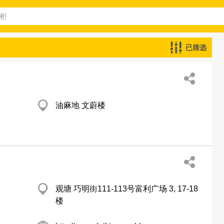
已筛选
油麻地 文蔚楼
观塘 巧明街111-113号富利广场 3, 17-18
楼