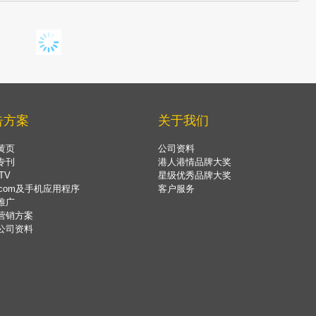
告方案
关于我们
黄页
公司资料
专刊
港人港情品牌大奖
TV
星级优秀品牌大奖
.com及手机应用程序
客户服务
推广
营销方案
公司资料