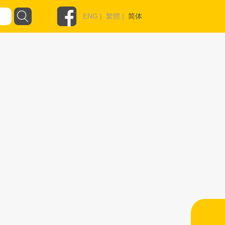
ENG
|
繁體
|
简体