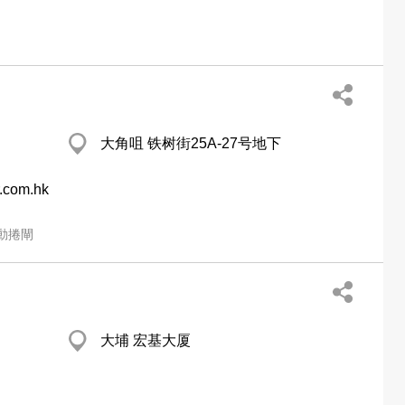
大角咀 铁树街25A-27号地下
r.com.hk
動捲閘
大埔 宏基大厦