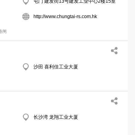
屯门 建发街13号建发工业中心2楼15室
http://www.chungtai-rs.com.hk
卷闸
沙田 喜利佳工业大厦
长沙湾 龙翔工业大厦