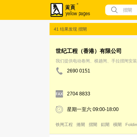
41 结果发现
摺閘
世纪工程（香港）有限公司
我们提供电动卷闸、横趟闸、手拉摺闸安装
2690 0151
2704 8833
星期一至六 09:00-18:00
铁闸工程
捲閘
摺閘
鋁閘
橫閘
Foldi