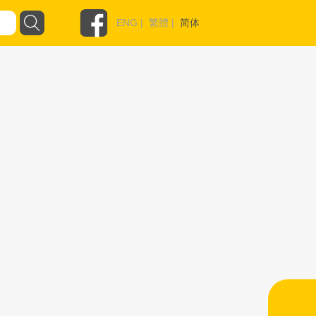
ENG
|
繁體
|
简体