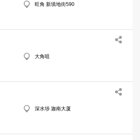
旺角 新填地街590
大角咀
深水埗 迦南大厦