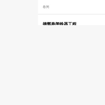
卷闸
德辉卷闸铁器工程
2427 3657
2427 6874
卷闸
香港卷闸公司
2388 0919
卷闸