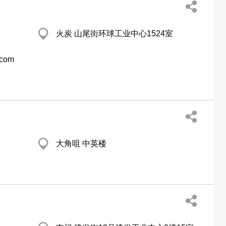
火炭 山尾街环球工业中心1524室
.com
大角咀 中英楼