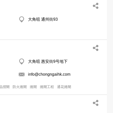
大角咀 通州街93
大角咀 惠安街9号地下
info@chongngaihk.com
晶摺閘
防火捲閘
捲閘
捲閘工程
通花捲閘