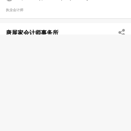
执业会计师
唐展家会计师事务所
2525 9817
中环 德辅道中20号德成大厦1202-1203室
http://tktco.com
执业会计师
吴洁瑶会计师事务所有限公司
2838 6085
湾仔 告士打道128号祥丰大厦15楼A及B室