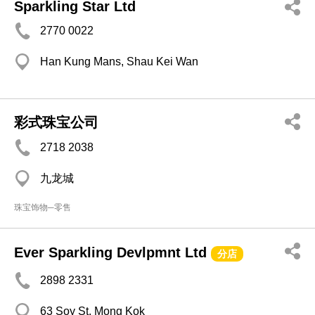
Sparkling Star Ltd
2770 0022
Han Kung Mans, Shau Kei Wan
彩式珠宝公司
2718 2038
九龙城
珠宝饰物─零售
Ever Sparkling Devlpmnt Ltd
分店
2898 2331
63 Soy St, Mong Kok