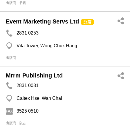
出版商─书籍
Event Marketing Servs Ltd
分店
2831 0253
Vita Tower, Wong Chuk Hang
出版商
Mrrm Publishing Ltd
2831 0081
Caltex Hse, Wan Chai
3525 0510
出版商─杂志