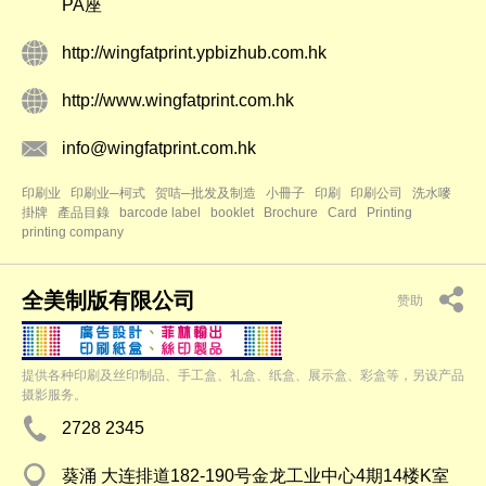
PA座
http://wingfatprint.ypbizhub.com.hk
http://www.wingfatprint.com.hk
info@wingfatprint.com.hk
印刷业
印刷业─柯式
贺咭─批发及制造
小冊子
印刷
印刷公司
洗水嘜
掛牌
產品目錄
barcode label
booklet
Brochure
Card
Printing
printing company
全美制版有限公司
赞助
提供各种印刷及丝印制品、手工盒、礼盒、纸盒、展示盒、彩盒等，另设产品
摄影服务。
2728 2345
葵涌 大连排道182-190号金龙工业中心4期14楼K室