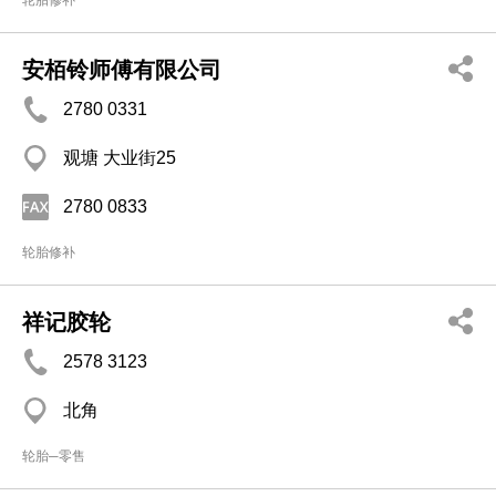
轮胎修补
安栢铃师傅有限公司
2780 0331
观塘 大业街25
2780 0833
轮胎修补
祥记胶轮
2578 3123
北角
轮胎─零售