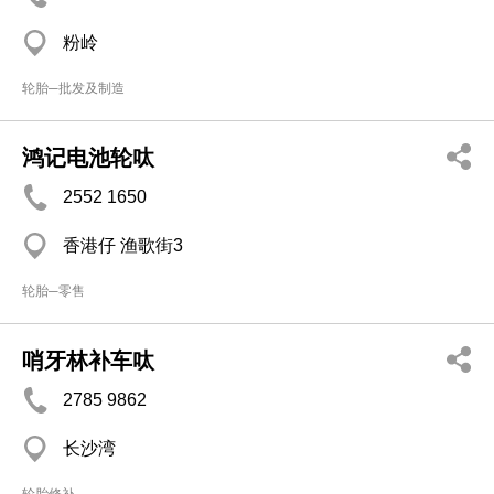
粉岭
轮胎─批发及制造
鸿记电池轮呔
2552 1650
香港仔 渔歌街3
轮胎─零售
哨牙林补车呔
2785 9862
长沙湾