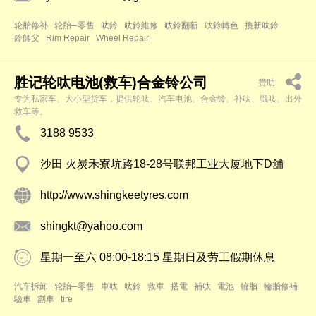
轮胎修补
轮胎─零售
呔鈴
呔鈴維修
呔鈴翻新
呔鈴轉色
換新呔鈴
鈴師父
Rim Repair
Wheel Repair
胜记轮呔电池(救车)合金铃公司
赞助
专为私家车、大小型货车，提供轮呔、汽车电池、合金铃、补呔、戥呔、出外
救车等。
3188 9533
沙田 火炭禾寮坑路18-28号联邦工业大厦地下D舖
http://www.shingkeetyres.com
shingkt@yahoo.com
星期一至六 08:00-18:15 星期日及劳工假期休息
汽车拆卸
轮胎─零售
車呔
呔鈴
救車
搭電
補呔
電池
輪胎
輪胎修補
驗車
劏車
tire