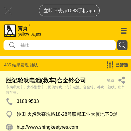
立即下载yp1083手机app
485 结果发现
補呔
已筛选
胜记轮呔电池(救车)合金铃公司
赞助
专为私家车、大小型货车，提供轮呔、汽车电池、合金铃、补呔、戥呔、出外
救车等。
3188 9533
沙田 火炭禾寮坑路18-28号联邦工业大厦地下D舖
http://www.shingkeetyres.com