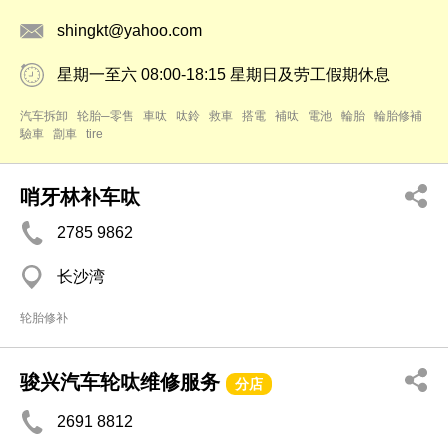
shingkt@yahoo.com
星期一至六 08:00-18:15 星期日及劳工假期休息
汽车拆卸
轮胎─零售
車呔
呔鈴
救車
搭電
補呔
電池
輪胎
輪胎修補
驗車
劏車
tire
哨牙林补车呔
2785 9862
长沙湾
轮胎修补
骏兴汽车轮呔维修服务
分店
2691 8812