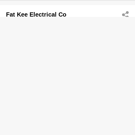
Fat Kee Electrical Co
2576 8127
Fu Lee Loy Mans, North Point
电器用品─维修及服务
太平洋行国际有限公司
分店
2411 3618
葵涌 中信电讯大厦
电器用品─零售
鸿丰冷气电业有限公司