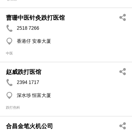
曹珊中医针灸跌打医馆
2518 7266
香港仔 安泰大厦
中医
赵威跌打医馆
2394 1717
深水埗 恒富大厦
跌打伤科
合昌金笔火机公司