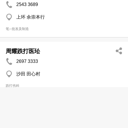
2543 3689
上环 余崇本行
笔─批发及制造
周耀跌打医玜
2697 3333
沙田 田心村
跌打伤科
大安精机有限公司
2742 5717
上水 上水广场