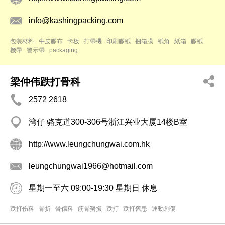
info@kashingpacking.com
包装材料
牛皮膠布
卡板
打帶機
印刷膠紙
捆箱膜
紙角
紙箱
膠紙
機帶
警示帶
packaging
梁仲伟跌打骨科
2572 2618
湾仔 骆克道300-306号浙江兴业大厦14楼B室
http://www.leungchungwai.com.hk
leungchungwai1966@hotmail.com
星期一至六 09:00-19:30 星期日 休息
跌打伤科
骨折
骨傷科
筋骨勞損
跌打
跌打舊患
運動創傷