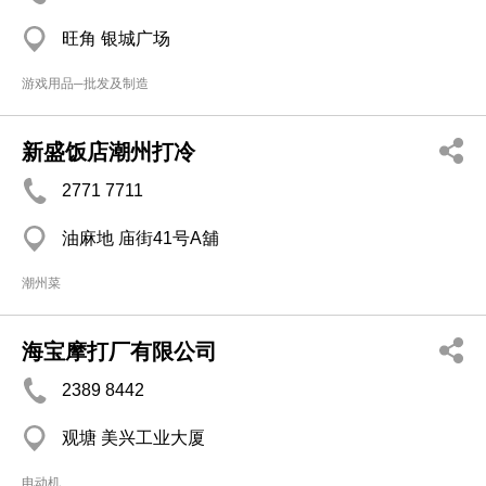
旺角 银城广场
游戏用品─批发及制造
新盛饭店潮州打冷
2771 7711
油麻地 庙街41号A舖
潮州菜
海宝摩打厂有限公司
2389 8442
观塘 美兴工业大厦
电动机