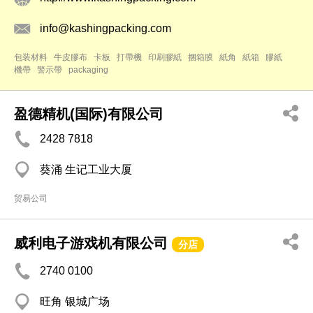
info@kashingpacking.com
包装材料
牛皮膠布
卡板
打帶機
印刷膠紙
捆箱膜
紙角
紙箱
膠紙
機帶
警示帶
packaging
盈德精机(国际)有限公司
2428 7818
葵涌 生记工业大厦
贸易公司
威利电子游戏机有限公司
分店
2740 0100
旺角 银城广场