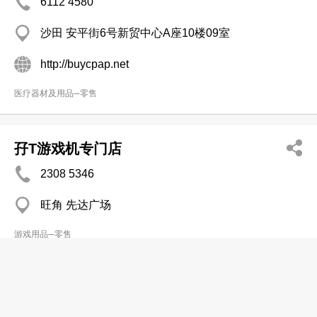
6112 4580
沙田 安平街6号新贸中心A座10楼09室
http://buycpap.net
医疗器材及用品─零售
孖T游戏机专门店
2308 5346
旺角 先达广场
游戏用品─零售
兴业表带厂有限公司
2547 0179