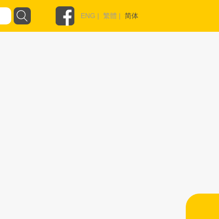
ENG
|
繁體
|
简体