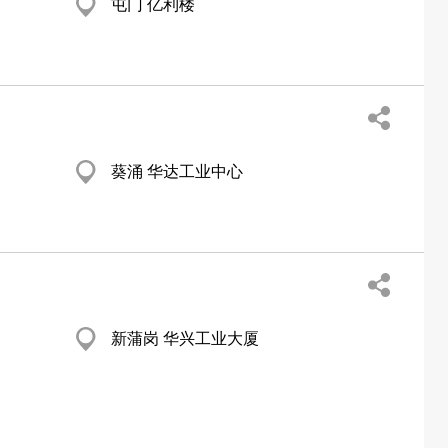
屯门 亿利楼
葵涌 华达工业中心
新蒲岗 华兴工业大厦