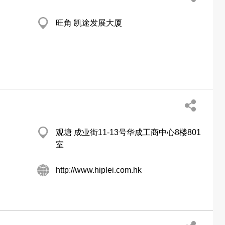
旺角 凯途发展大厦
观塘 成业街11-13号华成工商中心8楼801
室
http://www.hiplei.com.hk