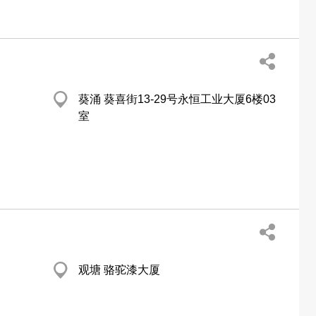
葵涌 葵喜街13-29号永恒工业大厦6楼03
室
观塘 骆驼漆大厦