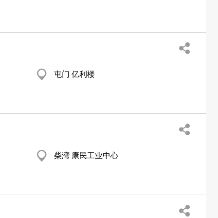
屯门 亿利楼
柴湾 康民工业中心