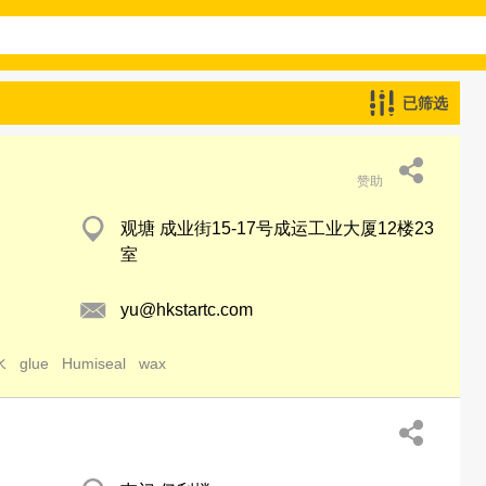
已筛选
赞助
观塘 成业街15-17号成运工业大厦12楼23
室
yu@hkstartc.com
水
glue
Humiseal
wax