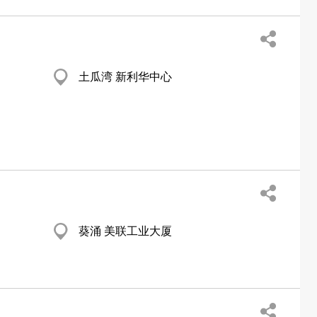
土瓜湾 新利华中心
葵涌 美联工业大厦