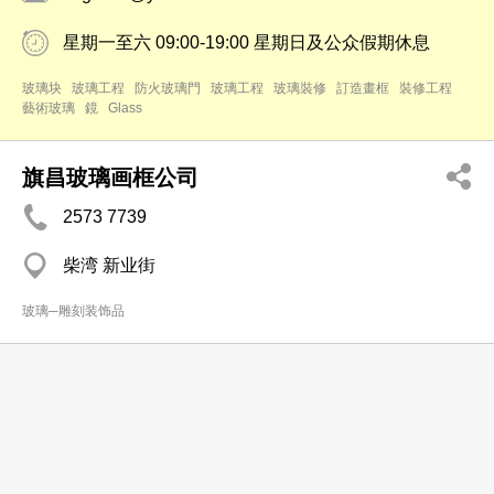
星期一至六 09:00-19:00 星期日及公众假期休息
玻璃块
玻璃工程
防火玻璃門
玻璃工程
玻璃裝修
訂造畫框
裝修工程
藝術玻璃
鏡
Glass
旗昌玻璃画框公司
2573 7739
柴湾 新业街
玻璃─雕刻装饰品