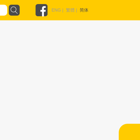
ENG
|
繁體
|
简体