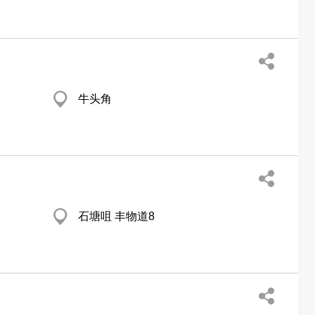
牛头角
石塘咀 丰物道8