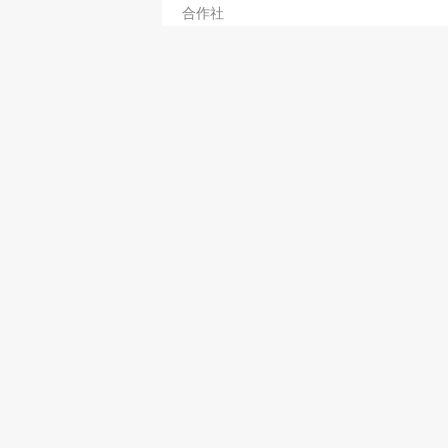
合作社
珍记蔬菜
2474 6795
蔬菜─零售
广合隆环球鲜苮蔬菜
2376 2865
生果─批发
耀记蔬菜