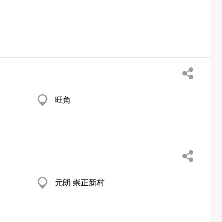
旺角
元朗 崇正新村