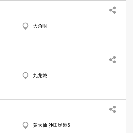
大角咀
九龙城
黄大仙 沙田坳道6