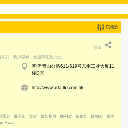
已筛选
赞助
货架系列，装拆容易，欢迎零售及批发。
荃湾 青山公路611-619号东南工业大厦11
楼D室
http://www.ada-ltd.com.hk
型貨架
展示架
貨架
貨架批發
陳列架
蔬菜架
儲物架
籠車
ge Rack