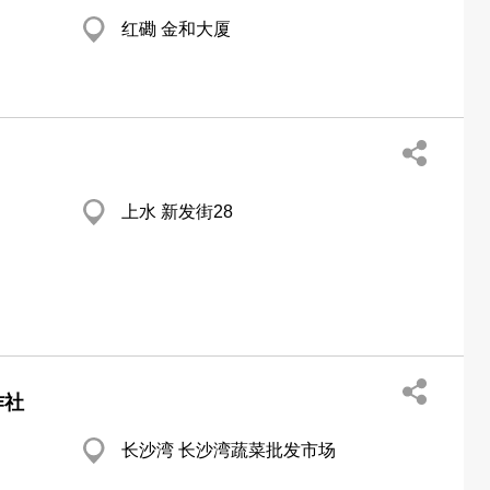
红磡 金和大厦
上水 新发街28
作社
长沙湾 长沙湾蔬菜批发市场