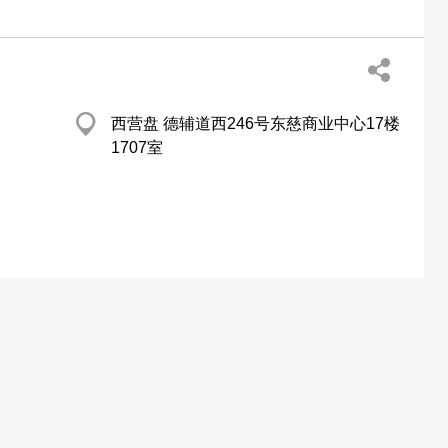
西营盘 德辅道西246号东慈商业中心17楼
1707室
荃湾 沙咀道57号荃运工业中心(二期)7楼C
室
http://www.hopwofmf.com