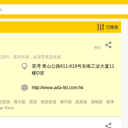
已筛选
赞助
货架系列，装拆容易，欢迎零售及批发。
荃湾 青山公路611-619号东南工业大厦11
楼D室
http://www.ada-ltd.com.hk
型貨架
展示架
貨架
貨架批發
陳列架
蔬菜架
儲物架
籠車
ge Rack