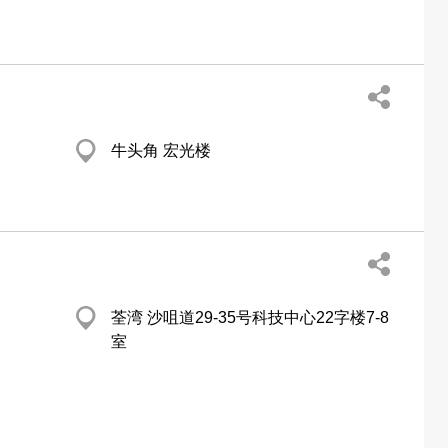
牛头角 宏光楼
荃湾 沙咀道29-35号科技中心22字楼7-8
室