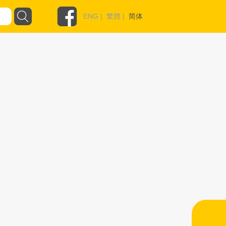
ENG
|
繁體
|
简体