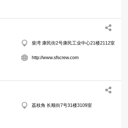
柴湾 康民街2号康民工业中心21楼2112室
http://www.sfscrew.com
荔枝角 长顺街7号31楼3109室