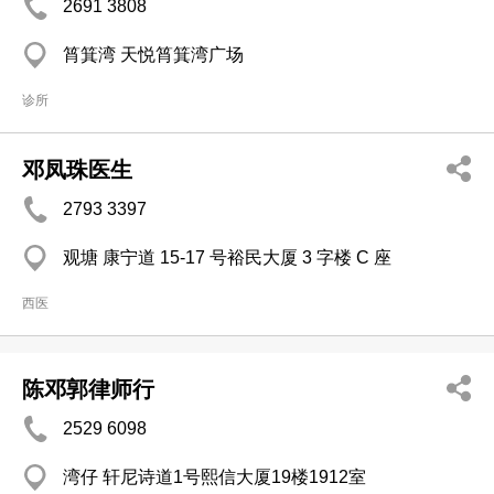
2691 3808
筲箕湾 天悦筲箕湾广场
诊所
邓凤珠医生
2793 3397
观塘 康宁道 15-17 号裕民大厦 3 字楼 C 座
西医
陈邓郭律师行
2529 6098
湾仔 轩尼诗道1号熙信大厦19楼1912室